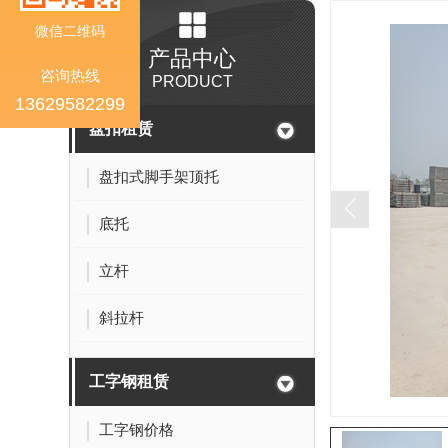
微信二维码
产品中心
咨询热线
PRODUCT
13629582299
盘扣租赁
盘扣式脚手架顶托
底托
立杆
斜拉杆
工字钢租赁
工字钢价格