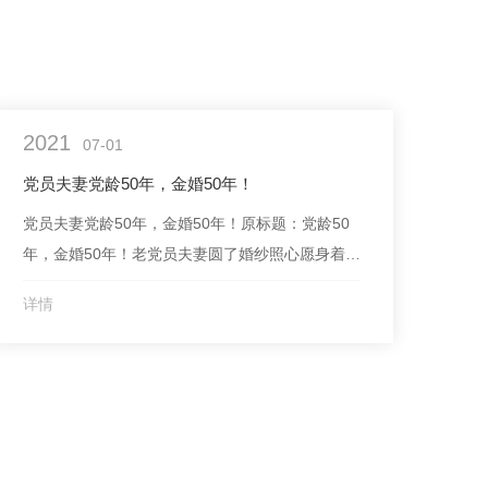
2021
07-01
党员夫妻党龄50年，金婚50年！
党员夫妻党龄50年，金婚50年！原标题：党龄50
年，金婚50年！老党员夫妻圆了婚纱照心愿身着红
色婚纱，佩戴着光荣在党五十年的纪念章，紧紧握
详情
住老伴儿的手，照片中高丽珍虽然因病痛已经消瘦
得不足100斤，脸上却洋溢着幸福的笑容……一幅
跨越50年，迟来的婚纱照让这一刻的温情和喜悦..
定格。辽宁省营口市站前区南湖社区老党员高丽
珍...