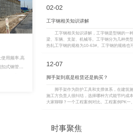
02-02
工字钢相关知识讲解
工字钢相关知识讲解，工字钢是型钢的一
梁、车辆、支架、机械等。工字钢分为几种类
热轧工字钢的规格为10-63#。工字钢的规格
如果腰高相同的工字钢，如果有几种不同的腿宽和
使用频率.高
12-07
碗扣式钢管脚
* 25焊接钢
脚手架到底是租赁还是购买？
钢管脚手架、
脚手架作为防护工具和支撑体系，在建筑
扣件式钢管脚
施工方负责人很纠结，选择哪种方式能节约成
大家聊聊？一个工程案例对比。工程案例PK一
为1800平米，二层面积为600平米，备料约250..
时事聚焦