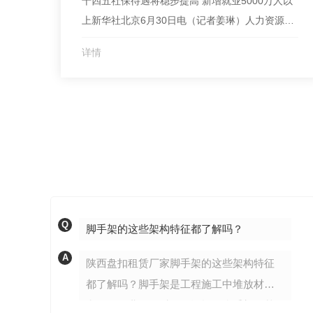
十四五社保待遇将稳步提高 新增就业5000万人以
上新华社北京6月30日电（记者姜琳）人力资源和
社会保障部6月30日宣布印发的《人力资源和社会
详情
保障事业发展“十四五”规划》，部署了就业、社会
保障、工资收入分配等六方面重点任务和重大举
措，提出19项量化指标，其中要求社保待遇水平稳
步提高，基本养老保险参保率达到95％。围绕多
层...
Q
脚手架的这些架构特征都了解吗？
A
陕西盘扣租赁厂家脚手架的这些架构特征
都了解吗？脚手架是工程施工中堆放材料
和工人作业的临时使用设施。脚手架的基