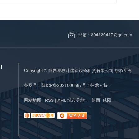
的欢迎？为什么有些城市在大规模施工过
程中会专门出台使用这种脚手架的规定？
一、型号:陕西脚手架租赁公司根据《建筑
施工承插式钢管支架 技术规范》(JGJ231-
邮箱：894120417@qq.com
2010)，线圈脚手架分为60系列和48系列。
系列60...
们
Copyright © 陕西泰联沣建筑设备租赁有限公司 版权所有
备案号：
陕ICP备2021006587号-1
技术支持：
网站地图
|
RSS
|
XML
城市分站
：
陕西
咸阳