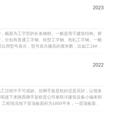
2023
种，截面为工字型的长条钢材。一般是用于建筑结构、桥
型，分别有普通工字钢、轻型工字钢、热轧工字钢。一般
也可以用型号表示，型号表示腰高的厘米数，比如工16#。
腰...
2022
施工过程中不可或缺。但脚手架是租好还是买好，让很多
本呢接下来陕西脚手架租赁公司泰联沣建筑设备小编来和
、工程情况地下室顶板面积为1800平米，一层顶板面积
.