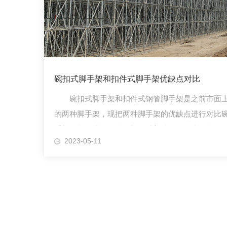
碗扣式脚手架和扣件式脚手架优缺点对比
碗扣式脚手架和扣件式钢管脚手架是之前市面上
的两种脚手架，现把两种脚手架的优缺点进行对比
手架、扣件式钢管脚于架均以普碳48x 35或低合金48
2023-05-11
管为主的受力杆件.经加工后搭设而成。现将碗扣式
扣件式钢管脚子架的优缺点进行比较如下：缺点：
手架：配件扣件很容易丢失，重...