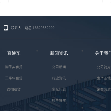
仅延长了产品的使用寿命，而且为 提供了
进一步的保护，同时美观大方。脚手架与
建筑物的连接应完好无损，不应有松动或
移动。 措施是否齐全牢固，能否正常发挥
联系人：赵总 13629582299
作用，防止事故发生。陕西盘扣租赁厂家
以下是脚手架施工的注...
直通车
新闻资讯
关于我
脚手架租赁
公司新闻
公司简介
工字钢租赁
行业资讯
生产基地
盘扣租赁
常见问题
荣誉资质
时事聚焦