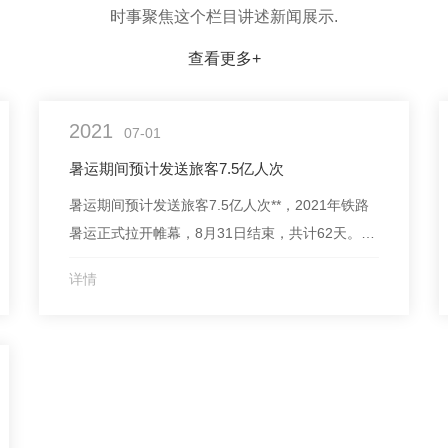
时事聚焦这个栏目讲述新闻展示.
查看更多+
2021
07-01
暑运期间预计发送旅客7.5亿人次
暑运期间预计发送旅客7.5亿人次**，2021年铁路
暑运正式拉开帷幕，8月31日结束，共计62天。国
铁集团表示，暑运期间，**铁路预计发送旅客7.5亿
详情
人次，与2019年基本持平，客流高峰日预计发送
旅客近1400万人次。暑期学生、探亲、旅游等出
行需求旺盛，国铁集团表示，暑运期间，在基本列
车运行图基础上，重点针对暑期旅游出...