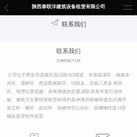
陕西泰联沣建筑设备租赁有限公司
联系我们
联系我们
CONTACT US
公司位于西安市高陵区高泾路312国道，东靠临潼区，南接未
央区、灞桥区，西连西咸新区、泾阳县，北临三原县 阎良
区。地理位置优越，具有便捷的交通,团队具有丰富行业经
验。泰联沣主要经营租赁60系列及48系列热镀锌盘扣式脚手
架立杆、横杆、斜拉杆、热镀锌空心丝杠、双槽钢托梁 H型
钢及架管扣件租赁