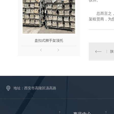
伙伴。
总而言之
架租赁商，为
盘扣式脚手架顶托
底
陕
地址：西安市高陵区汤高路